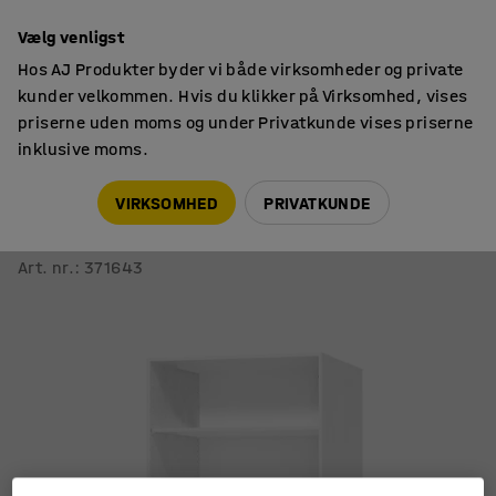
14 dages returret
Vælg venligst
Hos AJ Produkter byder vi både virksomheder og private
kunder velkommen. Hvis du klikker på Virksomhed, vises
priserne uden moms og under Privatkunde vises priserne
inklusive moms.
Skabe
Materialeskabe
VIRKSOMHED
PRIVATKUNDE
Materialeskab THEO
2 døre/hylder, 2100x1000x600 mm, hvid
Art. nr.
:
371643