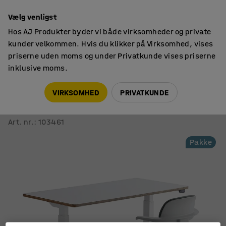
14 dages returret
Vælg venligst
Hos AJ Produkter byder vi både virksomheder og private
kunder velkommen. Hvis du klikker på Virksomhed, vises
priserne uden moms og under Privatkunde vises priserne
inklusive moms.
Skriveborde
Hæve sænkeborde
VIRKSOMHED
PRIVATKUNDE
Møbelsæt NOVUS + NEWBURY
1 skrivebord + 1 hvid/grøn kontorstol
Art. nr.
:
103461
Pakke