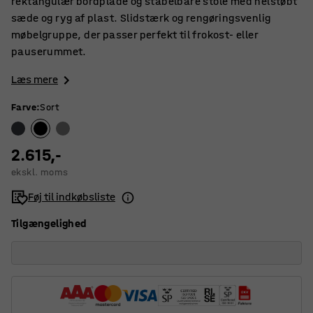
rektangulær bordplade og stabelbare stole med helstøbt
sæde og ryg af plast. Slidstærk og rengøringsvenlig
møbelgruppe, der passer perfekt til frokost- eller
pauserummet.
Læs mere
Farve
:
Sort
2.615,-
ekskl. moms
Føj til indkøbsliste
Tilgængelighed