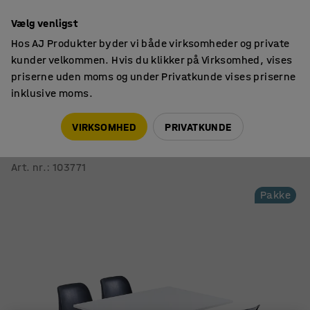
14 dages returret
Vælg venligst
Hos AJ Produkter byder vi både virksomheder og private
kunder velkommen. Hvis du klikker på Virksomhed, vises
priserne uden moms og under Privatkunde vises priserne
inklusive moms.
Borde
Kantinesæt
VIRKSOMHED
PRIVATKUNDE
Møbelsæt SANNA + SIERRA
1 bord og 4 stole, sort/krom
Art. nr.
:
103771
Pakke