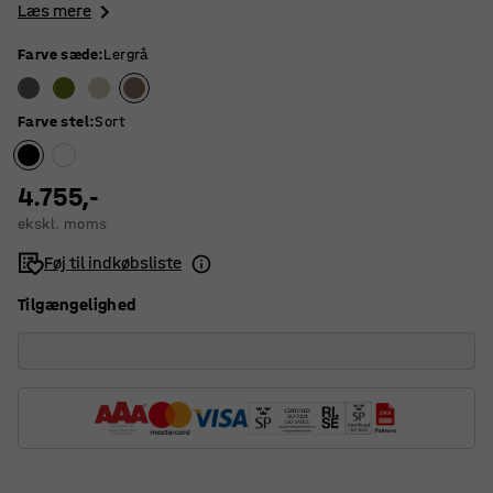
Læs mere
Farve sæde
:
Lergrå
Farve stel
:
Sort
4.755,-
ekskl. moms
Føj til indkøbsliste
Tilgængelighed