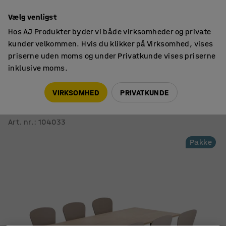
14 dages returret
Vælg venligst
Hos AJ Produkter byder vi både virksomheder og private
kunder velkommen. Hvis du klikker på Virksomhed, vises
priserne uden moms og under Privatkunde vises priserne
inklusive moms.
Borde
Kantinesæt
VIRKSOMHED
PRIVATKUNDE
Møbelsæt SANNA + MILLA
1 bord og 6 stole, sort/lergrå
Art. nr.
:
104033
Pakke