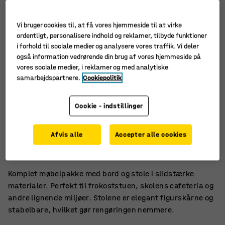
Vi bruger cookies til, at få vores hjemmeside til at virke
ordentligt, personalisere indhold og reklamer, tilbyde funktioner
i forhold til sociale medier og analysere vores traffik. Vi deler
også information vedrørende din brug af vores hjemmeside på
vores sociale medier, i reklamer og med analytiske
samarbejdspartnere.
Cookiepolitik
Cookie - indstillinger
Møbelgruppe der er let at vedligeholde
Afvis alle
Accepter alle cookies
Stabelbare stole
Passer ind i mange forskellige omgivelser
Komplet møbelpakke med bord og stole i slidstærke
materialer. Perfekt til frokoststuen, skolens cafeteria og
andre lignende miljøer. Stolene er elegant figurskårne og
stabelbare, hvilket gør rengøringen nemmere.