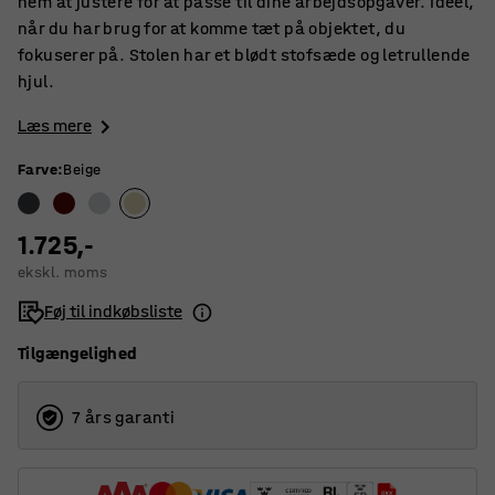
nem at justere for at passe til dine arbejdsopgaver. Ideel,
når du har brug for at komme tæt på objektet, du
fokuserer på. Stolen har et blødt stofsæde og letrullende
hjul.
Læs mere
Farve
:
Beige
1.725,-
ekskl. moms
Føj til indkøbsliste
Tilgængelighed
7 års garanti