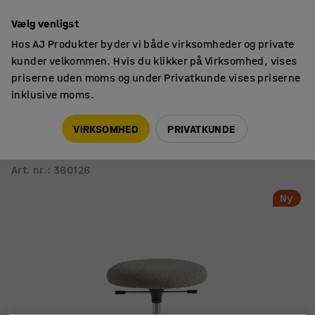
14 dages returret
Vælg venligst
Hos AJ Produkter byder vi både virksomheder og private
kunder velkommen. Hvis du klikker på Virksomhed, vises
priserne uden moms og under Privatkunde vises priserne
inklusive moms.
Stole
Taburetter med hjul
VIRKSOMHED
PRIVATKUNDE
Mobil skammel BETA
H 430-560 mm, stof, beige
Art. nr.
:
360126
Ny