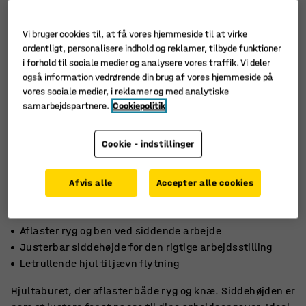
Vi bruger cookies til, at få vores hjemmeside til at virke
ordentligt, personalisere indhold og reklamer, tilbyde funktioner
i forhold til sociale medier og analysere vores traffik. Vi deler
også information vedrørende din brug af vores hjemmeside på
vores sociale medier, i reklamer og med analytiske
samarbejdspartnere.
Cookiepolitik
Cookie - indstillinger
Afvis alle
Accepter alle cookies
Aflaster ryg og ben ved siddende arbejde
Justerbar siddehøjde for den rigtige arbejdsstilling
Letrullende hjul til jævn flytning
Hjultaburet, der aflaster både ryg og knæ. Siddehøjden er