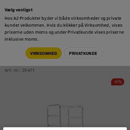
14 dages returret
Vælg venligst
Hos AJ Produkter byder vi både virksomheder og private
kunder velkommen. Hvis du klikker på Virksomhed, vises
priserne uden moms og under Privatkunde vises priserne
inklusive moms.
Vogne & hjul
Skuffevogne
VIRKSOMHED
PRIVATKUNDE
Mobilt kassestativ TRAM til 8 kasser
Ekskl. kasser
Art. nr.
:
25471
-6%