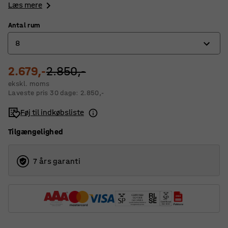
Læs mere
Antal rum
8
2.679,-
7
2.850,-
ekskl. moms
8
Laveste pris 30 dage:
2.850,-
11
Føj til indkøbsliste
Tilgængelighed
7 års garanti