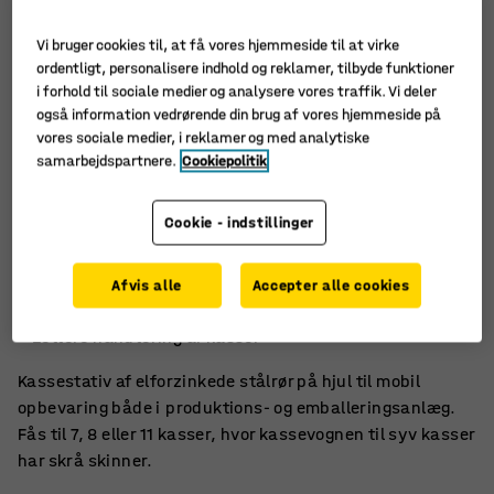
Vi bruger cookies til, at få vores hjemmeside til at virke
ordentligt, personalisere indhold og reklamer, tilbyde funktioner
i forhold til sociale medier og analysere vores traffik. Vi deler
også information vedrørende din brug af vores hjemmeside på
vores sociale medier, i reklamer og med analytiske
samarbejdspartnere.
Cookiepolitik
Cookie - indstillinger
Basismodel med skinner
Afvis alle
Accepter alle cookies
Mobil opbevaringsløsning til forskellige arbejdsmiljøer
Lettere håndtering af kasser
Kassestativ af elforzinkede stålrør på hjul til mobil
opbevaring både i produktions- og emballeringsanlæg.
Fås til 7, 8 eller 11 kasser, hvor kassevognen til syv kasser
har skrå skinner.