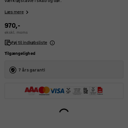
værktøjstavle i skab og dør.
Læs mere
970,-
ekskl. moms
Føj til indkøbsliste
Tilgængelighed
7 års garanti