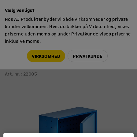
14 dages returret
Vælg venligst
Hos AJ Produkter byder vi både virksomheder og private
kunder velkommen. Hvis du klikker på Virksomhed, vises
priserne uden moms og under Privatkunde vises priserne
inklusive moms.
Skabe til værksted
Væghængte værktøjsskabe
VIRKSOMHED
PRIVATKUNDE
Opbevaringsskab SERVE
Med værktøjstavler, blå
Art. nr.
:
22085