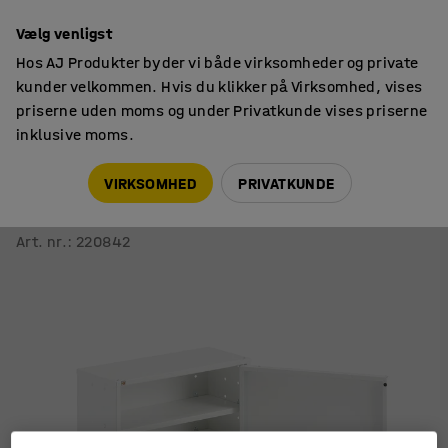
14 dages returret
Vælg venligst
Hos AJ Produkter byder vi både virksomheder og private
kunder velkommen. Hvis du klikker på Virksomhed, vises
priserne uden moms og under Privatkunde vises priserne
inklusive moms.
Skabe til værksted
Væghængte værktøjsskabe
VIRKSOMHED
PRIVATKUNDE
Opbevaringsskab SERVE
4 hylder, 580x470x205 mm, hvid
Art. nr.
:
220842