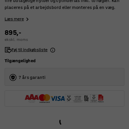
fire udtagelige hylder og cylinderlås inkl. to nøgler. Kan
placeres på et arbejdsbord eller monteres på en væg.
Læs mere
895,-
ekskl. moms
Føj til indkøbsliste
Tilgængelighed
7 års garanti