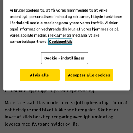
Vi bruger cookies til, at få vores hjemmeside til at virke
ordentligt, personalisere indhold og reklamer, tilbyde funktioner
i forhold til sociale medier og analysere vores traffik. Vi deler
også information vedrørende din brug af vores hjemmeside på
vores sociale medier, i reklamer og med analytiske
samarbejdspartnere.
Cookiepolitik
Cookie - indstillinger
Afvis alle
Accepter alle cookies
Aflåseligt for sikker opbevaring
Slidstærkt og letplejet laminat
Fleksibel og brugertilpasset opbevaring
Materialeskab i lav model med skjult opbevaring i form af
dobbeltdøre med blødt lukkende hængsler. Skabet er
lavet af slidstærkt og rengøringsvenligt laminat og
leveres med flytbare hylder og lås.