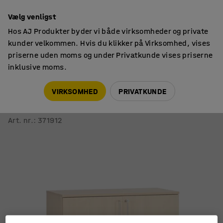
14 dages returret
Vælg venligst
Hos AJ Produkter byder vi både virksomheder og private
kunder velkommen. Hvis du klikker på Virksomhed, vises
priserne uden moms og under Privatkunde vises priserne
inklusive moms.
Skabe
Materialeskabe
VIRKSOMHED
PRIVATKUNDE
Opbevaringsskab i træ THEO
900x1000x320 mm, aflåseligt, birk
Art. nr.
:
371912