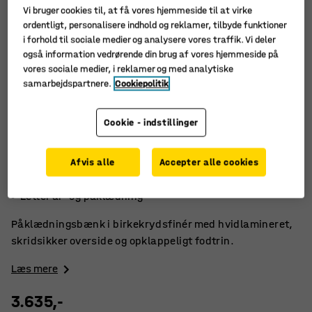
Vi bruger cookies til, at få vores hjemmeside til at virke
ordentligt, personalisere indhold og reklamer, tilbyde funktioner
i forhold til sociale medier og analysere vores traffik. Vi deler
også information vedrørende din brug af vores hjemmeside på
vores sociale medier, i reklamer og med analytiske
samarbejdspartnere.
Cookiepolitik
Cookie - indstillinger
Opklappeligt fodtrin
Afvis alle
Accepter alle cookies
Skridsikker overside
Letter af- og påklædning
Påklædningsbænk i birkekrydsfinér med hvidlamineret,
skridsikker overside og opklappeligt fodtrin.
Læs mere
3.635,-