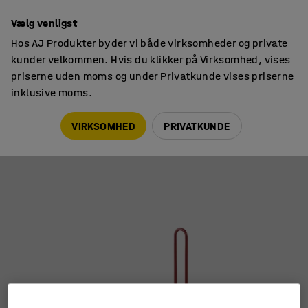
14 dages returret
Vælg venligst
Hos AJ Produkter byder vi både virksomheder og private
kunder velkommen. Hvis du klikker på Virksomhed, vises
priserne uden moms og under Privatkunde vises priserne
inklusive moms.
Siddemøbler til skole
Påklædningsbænke
VIRKSOMHED
PRIVATKUNDE
Påklædningsbænk PRAKTISK LILLE
Art. nr.
:
371317