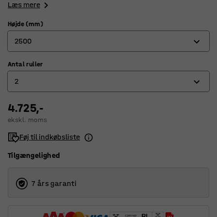
Læs mere
Højde (mm)
2500
Antal ruller
2500
2
4000
5000
4.725,-
2
ekskl. moms
4
Føj til indkøbsliste
5
Tilgængelighed
7 års garanti