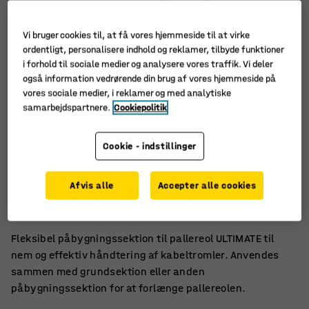
Vi bruger cookies til, at få vores hjemmeside til at virke
ordentligt, personalisere indhold og reklamer, tilbyde funktioner
i forhold til sociale medier og analysere vores traffik. Vi deler
også information vedrørende din brug af vores hjemmeside på
vores sociale medier, i reklamer og med analytiske
samarbejdspartnere.
Cookiepolitik
Cookie - indstillinger
Tilpasningsdygtig
Afvis alle
Accepter alle cookies
Til håndtering af kabeltromler
Forlænger pallereolen
Fleksibel påbygningssektion til pallereol ULTIMATE til
nem og effektiv håndtering af kabeltromler. Anvendes
sammen med grundsektion eller anden
påbygningssektion for at forlænge pallereolen.