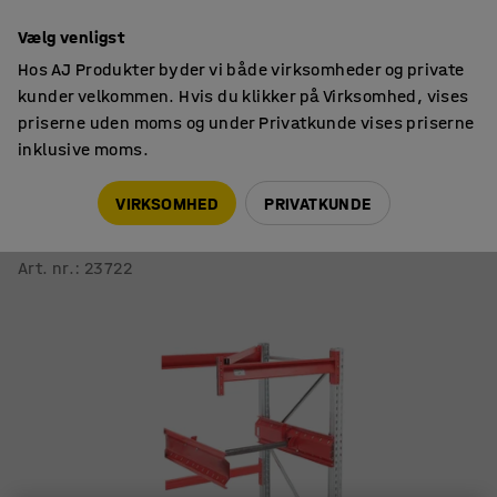
14 dages returret
Vælg venligst
Hos AJ Produkter byder vi både virksomheder og private
kunder velkommen. Hvis du klikker på Virksomhed, vises
priserne uden moms og under Privatkunde vises priserne
inklusive moms.
Pallereoler
Reoler til kabeltromler
VIRKSOMHED
PRIVATKUNDE
Pallereol ULTIMATE
Til kabeltromler, påbygningssektion, 2500x950x1100 mm
Art. nr.
:
23722