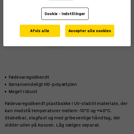
Cookie - indstillinger
Afvis alle
Accepter alle cookies
Fødevaregodkendt
Genanvendeligt HD-polyætylen
Meget robust
Fødevaregodkendt plastbakke i UV-stabilt materiale, der
kan modstå temperaturer mellem -10°C og +40°C.
Stabelbar, slagfast og med gribevenlige håndtag, der
sidder uden på kassen. Låg sælges separat.