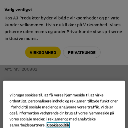
14 dages returret
Vælg venligst
Hos AJ Produkter byder vi både virksomheder og private
kunder velkommen. Hvis du klikker på Virksomhed, vises
priserne uden moms og under Privatkunde vises priserne
inklusive moms.
Opbevaringskasser
Fødevarekasser
VIRKSOMHED
PRIVATKUNDE
Plastkasse PRYCE
40 liter, 600x400x225 mm, hvid
Art. nr.
:
200862
Vi bruger cookies til, at få vores hjemmeside til at virke
ordentligt, personalisere indhold og reklamer, tilbyde funktioner
i forhold til sociale medier og analysere vores traffik. Vi deler
også information vedrørende din brug af vores hjemmeside på
vores sociale medier, i reklamer og med analytiske
samarbejdspartnere.
Cookiepolitik