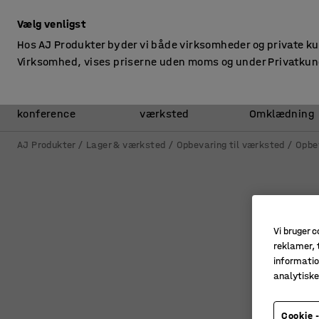
ekskl. moms
Vælg venligst
Hos AJ Produkter byder vi både virksomheder og private k
Virksomhed, vises priserne uden moms og under Privatkun
Kontor &
Lager &
konference
værksted
Omklædning
AJ Produkter
Lager & værksted
Opbevaring til værksted
Opbe
Vi bruger c
reklamer, t
informatio
analytisk
Cookie -