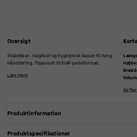
Oversigt
Kort
Stabelbar, slagfast og hygiejnisk kasse til tung
Læng
håndtering. Tilpasset til EUR-palleformat.
Højde
Bredd
Læs mere
Volum
Se fle
Produktinformation
Plastkasse AJ EURO er meget slidstærk og tåler tung håndteri
Produktspecifikationer
belastningsevne og slagfasthed. Kassen er tilpasset til EU