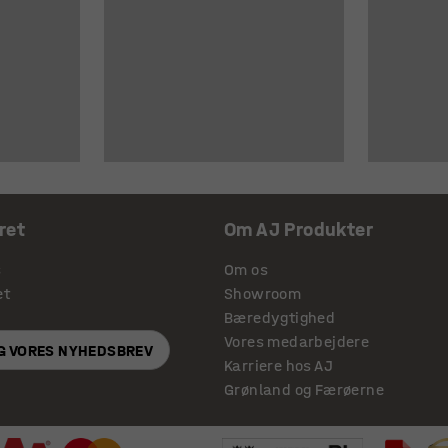
ret
Om AJ Produkter
s
Om os
et
Showroom
Bæredygtighed
Vores medarbejdere
IG VORES NYHEDSBREV
Karriere hos AJ
Grønland og Færøerne