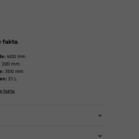
e fakta
de
:
400
mm
:
220
mm
e
:
300
mm
en
:
21
L
re fakta
ng i miljøer, hvor der stilles høje krav til
R-palleformat og er særligt anvendelig i