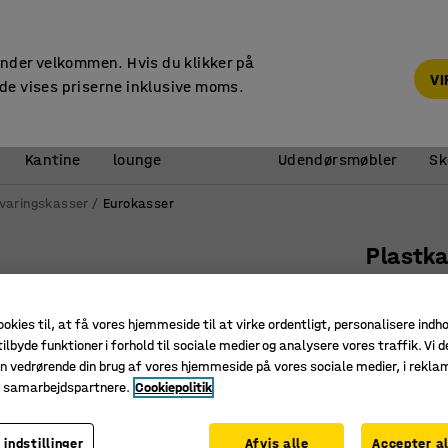
14 dages returret
under velkommen. Hvis du klikker på
V
de vises priserne inklusive moms.
Reception &
Kantine
lounge
Udendørsmøbler
Sk
varingskasser
Eurokasser
Plastk
21 liter
Art. nr.
:
26
ookies til, at få vores hjemmeside til at virke ordentligt, personalisere indh
ilbyde funktioner i forhold til sociale medier og analysere vores traffik. Vi d
Gribevenl
n vedrørende din brug af vores hjemmeside på vores sociale medier, i rekl
Slagfast
e samarbejdspartnere.
Cookiepolitik
Stabelba
 indstillinger
Afvis alle
Accepter al
Højde (mm)