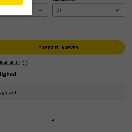
21
12
15
TILFØJ TIL KURVEN
21
ndkøbsliste
lighed
s garanti