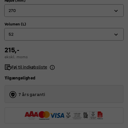
Højde (mm)
270
Volumen (L)
120
52
170
220
215,-
21
ekskl. moms
270
32
Føj til indkøbsliste
320
44
Tilgængelighed
52
62
7 års garanti