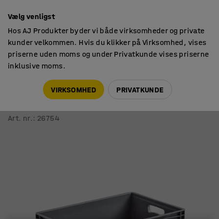
14 dages returret
Vælg venligst
Hos AJ Produkter byder vi både virksomheder og private
kunder velkommen. Hvis du klikker på Virksomhed, vises
priserne uden moms og under Privatkunde vises priserne
inklusive moms.
Opbevaringskasser
Eurokasser
VIRKSOMHED
PRIVATKUNDE
Plastkasse AJ EURO
52 liter, 600x400x270 mm
Art. nr.
:
26754