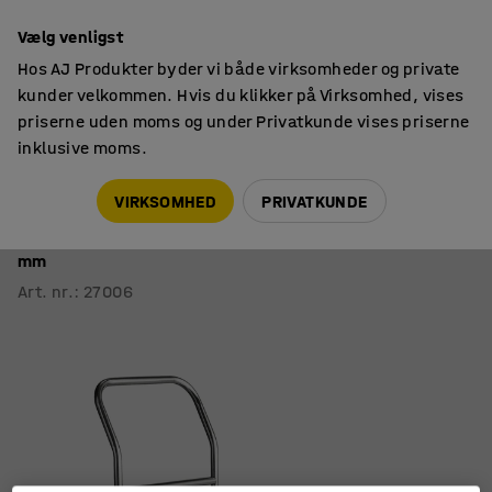
14 dages returret
Vælg venligst
Hos AJ Produkter byder vi både virksomheder og private
kunder velkommen. Hvis du klikker på Virksomhed, vises
priserne uden moms og under Privatkunde vises priserne
inklusive moms.
Platformsvogne
Sammenklappelige platformsvogne
VIRKSOMHED
PRIVATKUNDE
Platformsvogn METRO
Rustfri, sammenklappelig, belastning 100 kg, 820x520
mm
Art. nr.
:
27006