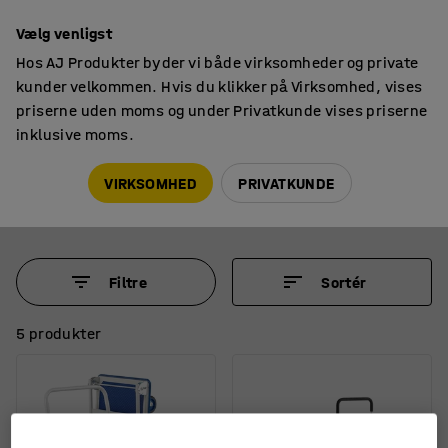
14 dages returret
Vælg venligst
Hos AJ Produkter byder vi både virksomheder og private
kunder velkommen. Hvis du klikker på Virksomhed, vises
priserne uden moms og under Privatkunde vises priserne
inklusive moms.
Platformsvogne
Sammenklappelige platformsvogne
Sammenklappelig platformsvogn
VIRKSOMHED
PRIVATKUNDE
Filtre
Sortér
5 produkter