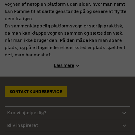
vognen af netop en platform uden sider, hvor man nemt
kan komme til at sætte genstande på og senere at flytte
dem fra igen.
En sammenklappelig platformsvogn er særlig praktisk,
da man kan klappe vognen sammen og sætte den væk,
når man ikke bruger den. På den måde kan man spare
plads, og på et lager eller et værksted er plads sjældent
det, man har mest af.
Hos AJ Produkter kan du købe flere forskellige typer af
Læs mere
platformsvogne, herunder sammenklappelige
platformsvogne, som er lette at klappe sammen og folde
ud igen, når man skal bruge den.
KONTAKT KUNDESERVICE
Foldbar platformsvogne med gummibelagt lastflade
En foldbar platformsvogn med gummebelagt overflade
Kan vi hjælpe dig?
kan altså være et godt valg til lageret eller værkstedet,
men også andre steder, hvor man har behov for at fragte
Bliv inspireret
lettere gods rundt på kortere afstande.