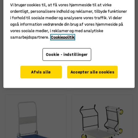
Vi bruger cookies til, at få vores hjemmeside til at virke
ordentligt, personalisere indhold og reklamer, tilbyde funktioner
i forhold til sociale medier og analysere vores traffik. Vi deler
også information vedrørende din brug af vores hjemmeside på
vores sociale medier, i reklamer og med analytiske
samarbejdspartnere.
Cookiepolitik
Platformsvogn FOLD,
Platformsvogn ROCKET,
sammenklappelig, 300
sammenklappelig, 150
Cookie - indstillinger
kg, 905x610 mm
kg
Art. nr.
:
31155
Art. nr.
:
23577
Afvis alle
Accepter alle cookies
870,-
795,-
KØB
KØB
ekskl. moms
ekskl. moms