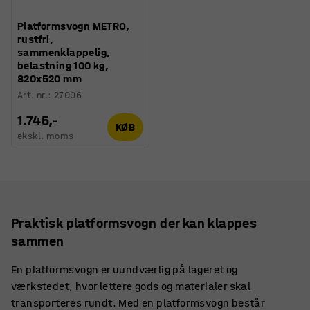
Platformsvogn METRO,
rustfri,
sammenklappelig,
belastning 100 kg,
820x520 mm
Art. nr.
:
27006
1.745,-
KØB
ekskl. moms
Praktisk platformsvogn der kan klappes
sammen
En platformsvogn er uundværlig på lageret og
værkstedet, hvor lettere gods og materialer skal
transporteres rundt. Med en platformsvogn består