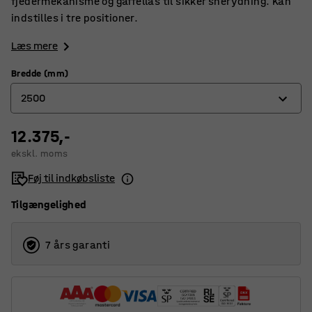
fjedermekanisme og gaffellås til sikker snerydning. Kan
indstilles i tre positioner.
Læs mere
Bredde (mm)
2500
12.375,-
1500
ekskl. moms
2500
Føj til indkøbsliste
Tilgængelighed
7 års garanti