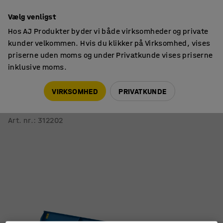
14 dages returret
Vælg venligst
Hos AJ Produkter byder vi både virksomheder og private
kunder velkommen. Hvis du klikker på Virksomhed, vises
priserne uden moms og under Privatkunde vises priserne
inklusive moms.
Truck- & krantilbehør
Truckplove
VIRKSOMHED
PRIVATKUNDE
Plov til gaffeltruck
B 2500 mm
Art. nr.
:
312202