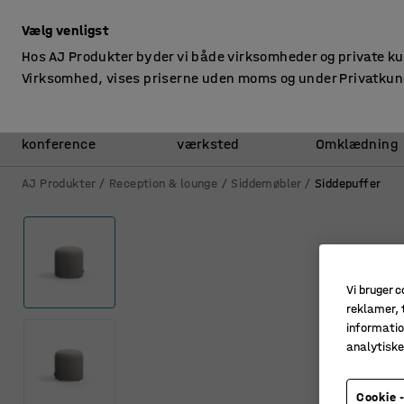
ekskl. moms
Vælg venligst
Hos AJ Produkter byder vi både virksomheder og private k
Virksomhed, vises priserne uden moms og under Privatkun
Kontor &
Lager &
konference
værksted
Omklædning
AJ Produkter
Reception & lounge
Siddemøbler
Siddepuffer
Vi bruger c
reklamer, t
informatio
analytisk
Cookie -