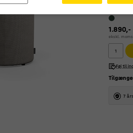
1.890,-
ekskl. moms
Føj til i
Tilgænge
7 år