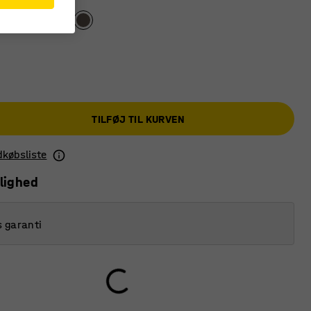
TILFØJ TIL KURVEN
ndkøbsliste
lighed
s garanti