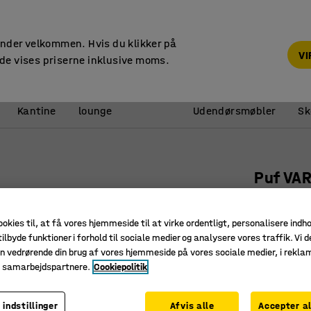
14 dages returret
under velkommen. Hvis du klikker på
V
de vises priserne inklusive moms.
Reception &
Kantine
lounge
Udendørsmøbler
Sk
Puf VAR
Stof Blue
Art. nr.
:
38
ookies til, at få vores hjemmeside til at virke ordentligt, personalisere indh
ilbyde funktioner i forhold til sociale medier og analysere vores traffik. Vi d
Pæn og n
n vedrørende din brug af vores hjemmeside på vores sociale medier, i rekl
Holdbart 
e samarbejdspartnere.
Cookiepolitik
Fleksibelt
 indstillinger
Afvis alle
Accepter al
Farve
:
Taupe