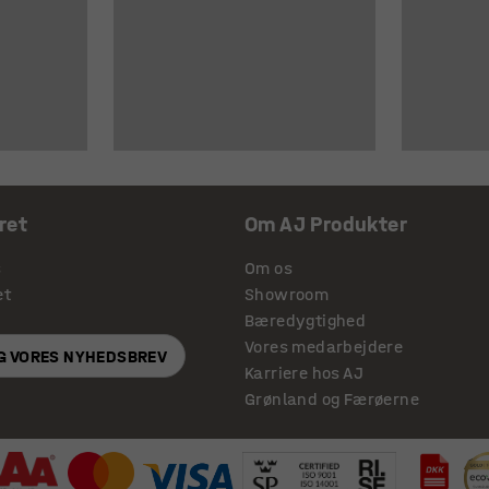
ret
Om AJ Produkter
s
Om os
et
Showroom
Bæredygtighed
Vores medarbejdere
IG VORES NYHEDSBREV
Karriere hos AJ
Grønland og Færøerne