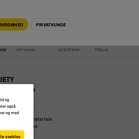
+45 5940 0999
info@ajprodukter.dk
IRKSOMHED
PRIVATKUNDE
Vores
Vi
Anmod om
ole
services
anbefaler
tilbud
IETY
s CSII, taupe
61102
old og
eler også
em at passe ind
amer og med
og slidstærkt materiale
 og let at placere
le cookies