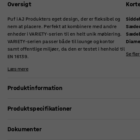
Oversigt
Kort
Puf i AJ Produkters eget design, der er fleksibel og
Sidde
nem at placere. Perfekt at kombinere med andre
Sæde
enheder i VARIETY-serien til en helt unik møblering.
Sæde
VARIETY-serien passer både til lounge og kontor
Diame
samt offentlige miljøer, da den er testet i henhold til
Se fle
EN 16139.
Læs mere
Produktinformation
Denne siddepuf giver høj komfort og er betrukket med et sli
Produktspecifikationer
offentlige miljøer såsom lounger og venteværelser, men ogs
supplement til andre enheder i modulserien VARIETY.
Siddehøjde
:
470
mm
Dokumenter
Sædedybde
:
450
mm
VARIETY er en meget funktionel og fleksibel modulserie. En
Sædebredde
:
450
mm
koldskumpolstring, der gør, at du sidder behageligt selv u