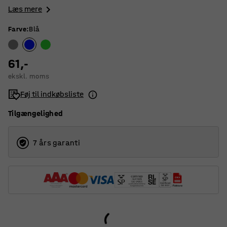
Læs mere
Farve
:
Blå
61,-
ekskl. moms
Føj til indkøbsliste
Tilgængelighed
7 års garanti