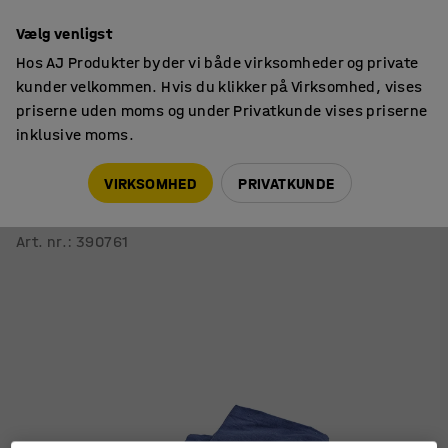
14 dages returret
Vælg venligst
Hos AJ Produkter byder vi både virksomheder og private
kunder velkommen. Hvis du klikker på Virksomhed, vises
priserne uden moms og under Privatkunde vises priserne
inklusive moms.
Sengetøj
Pudebetræk
VIRKSOMHED
PRIVATKUNDE
Pudebetræk EXTRA
Blå
Art. nr.
:
390761