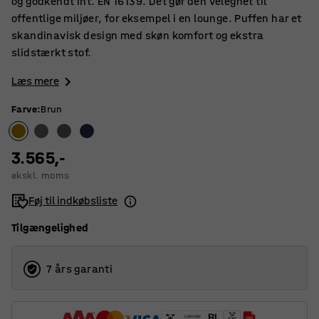
og godkendt iht. EN 16139. Det gør den velegnet til
offentlige miljøer, for eksempel i en lounge. Puffen har et
skandinavisk design med skøn komfort og ekstra
slidstærkt stof.
Læs mere
Farve
:
Brun
3.565,-
ekskl. moms
Føj til indkøbsliste
Tilgængelighed
7 års garanti