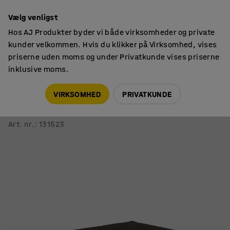
14 dages returret
Vælg venligst
Hos AJ Produkter byder vi både virksomheder og private
kunder velkommen. Hvis du klikker på Virksomhed, vises
priserne uden moms og under Privatkunde vises priserne
inklusive moms.
Siddemøbler
Puffer
VIRKSOMHED
PRIVATKUNDE
Puf COPENHAGEN PLUS
Stof, brun
Art. nr.
:
131523