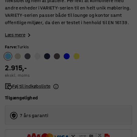
fleksibel og nem at placere. Perfekt at kombinere med
andre enheder i VARIETY-serien til en helt unik møblering.
VARIETY-serien passer både til lounge og kontor samt
offentlige miljøer, da den er testet i henhold til EN 16139.
Læs mere
Farve
:
Turkis
2.915,-
ekskl. moms
Føj til indkøbsliste
Tilgængelighed
7 års garanti