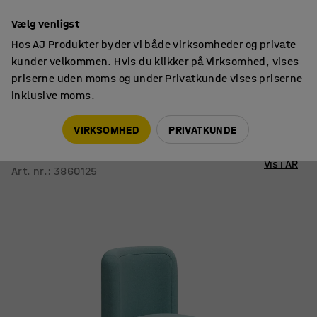
14 dages returret
Vælg venligst
Hos AJ Produkter byder vi både virksomheder og private
kunder velkommen. Hvis du klikker på Virksomhed, vises
priserne uden moms og under Privatkunde vises priserne
inklusive moms.
Siddemøbler
Siddepuffer
VIRKSOMHED
PRIVATKUNDE
Puf VARIETY
Med ryglæn, stof Pod CS, turkis
Vis i AR
Art. nr.
:
3860125