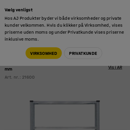
14 dages returret
Vælg venligst
Hos AJ Produkter byder vi både virksomheder og private
kunder velkommen. Hvis du klikker på Virksomhed, vises
priserne uden moms og under Privatkunde vises priserne
inklusive moms.
Lagerreoler
TRANSFORM
VIRKSOMHED
PRIVATKUNDE
Reol TRANSFORM
Grundsektion med 4 hylder, 1972x1200x400
Vis i AR
mm
Art. nr.
:
21600