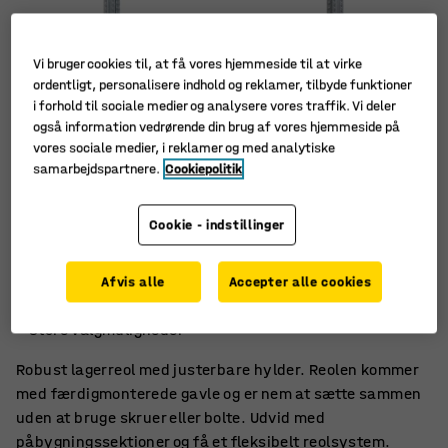
Vi bruger cookies til, at få vores hjemmeside til at virke
ordentligt, personalisere indhold og reklamer, tilbyde funktioner
i forhold til sociale medier og analysere vores traffik. Vi deler
også information vedrørende din brug af vores hjemmeside på
vores sociale medier, i reklamer og med analytiske
samarbejdspartnere.
Cookiepolitik
Cookie - indstillinger
Samles uden skruer
Afvis alle
Accepter alle cookies
Flytbare hylder
Store valgmuligheder
Robust lagerreol med justerbare hylder. Reolen kommer
med færdigmonterede gavle og er nem at sætte sammen
uden at bruge skruer eller bolte. Udvid med
påbygningssektioner og få et fleksibelt reolsystem.