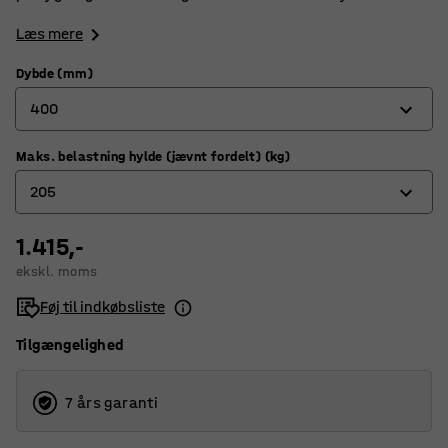
Læs mere
Dybde (mm)
400
Maks. belastning hylde (jævnt fordelt) (kg)
320
205
400
500
1.415,-
180
ekskl. moms
600
205
Føj til indkøbsliste
800
Tilgængelighed
7 års garanti