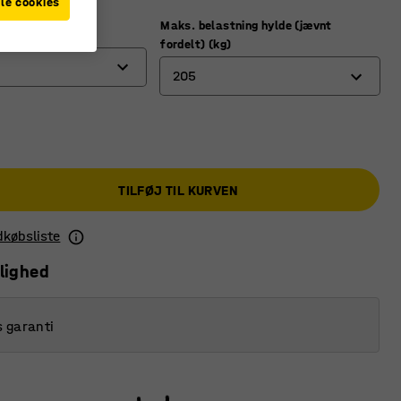
le cookies
Maks. belastning hylde (jævnt
fordelt) (kg)
205
180
205
TILFØJ TIL KURVEN
ndkøbsliste
lighed
s garanti