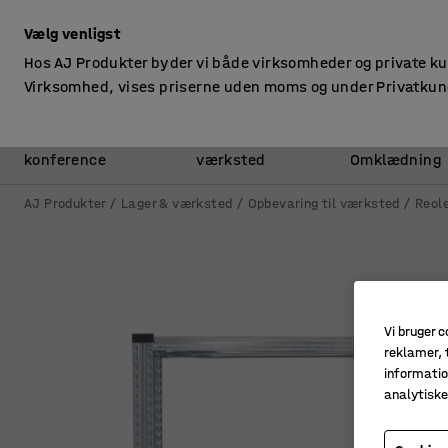
ekskl. moms
Vælg venligst
Hos AJ Produkter byder vi både virksomheder og private k
Virksomhed, vises priserne uden moms og under Privatkun
Kontor &
Lager &
konference
værksted
Omklædning
AJ Produkter
Lager & værksted
Opbevaring til værksted
Reole
Vi bruger c
reklamer, t
informatio
analytisk