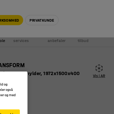
+45 5940 0999
info@ajprodukter.dk
IRKSOMHED
PRIVATKUNDE
Vores
Vi
Anmod om
ole
services
anbefaler
tilbud
RANSFORM
tion med 4 hylder, 1972x1500x400
Vis i AR
old og
601
eler også
amer og med
hylder
den skruer
lgmuligheder