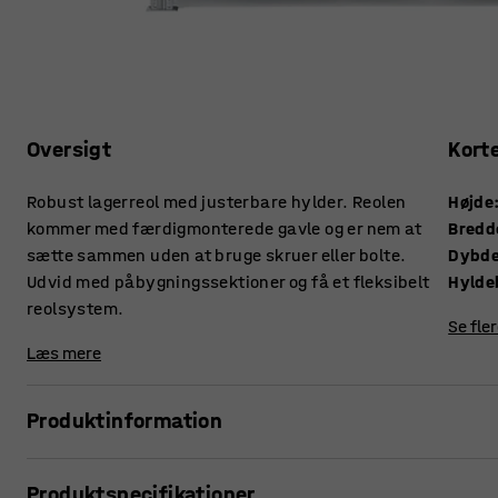
Oversigt
Kort
Robust lagerreol med justerbare hylder. Reolen
Højde
kommer med færdigmonterede gavle og er nem at
Bredd
sætte sammen uden at bruge skruer eller bolte.
Dybd
Udvid med påbygningssektioner og få et fleksibelt
Hylde
reolsystem.
Se fle
Læs mere
Produktinformation
Dette er en robust lagerreol med flere valgmuligheder og hø
Produktspecifikationer
til virksomhedens specifikke behov og få en opbevaringsløsn