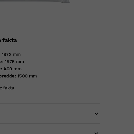
e fakta
:
1972
mm
e
:
1575
mm
e
:
400
mm
bredde
:
1500
mm
re fakta
j fleksibilitet. Byg et reolsystem, der passer
ing, der bidrager til effektivisering af