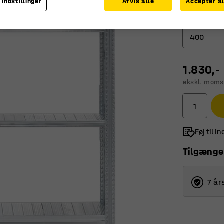
 indstillinger
Afvis alle
Accepter al
Dybde (mm)
400
320
1.830,-
400
ekskl. moms
500
600
Føj til i
800
Tilgænge
7 år