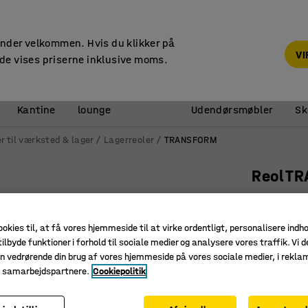
Faktura til virksomheder
under velkommen. Hvis du klikker på
V
de vises priserne inklusive moms.
Reception &
Kantine
lounge
Udendørsmøbler
Sk
r til værksted & lager
Lagerreoler
TRANSFORM
Reol T
Grundsek
mm
ookies til, at få vores hjemmeside til at virke ordentligt, personalisere indh
Art. nr.
:
21
ilbyde funktioner i forhold til sociale medier og analysere vores traffik. Vi d
n vedrørende din brug af vores hjemmeside på vores sociale medier, i rekl
Flytbare 
e samarbejdspartnere.
Cookiepolitik
Samles u
Store va