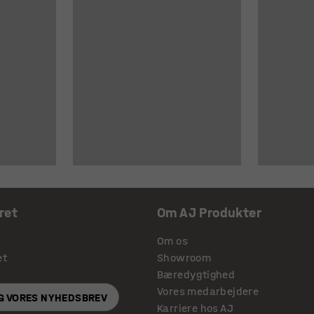
ret
Om AJ Produkter
s
Om os
et
Showroom
Bæredygtighed
Vores medarbejdere
IG VORES NYHEDSBREV
Karriere hos AJ