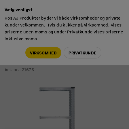
14 dages returret
Vælg venligst
Hos AJ Produkter byder vi både virksomheder og private
kunder velkommen. Hvis du klikker på Virksomhed, vises
priserne uden moms og under Privatkunde vises priserne
inklusive moms.
Lagerreoler
TRANSFORM
VIRKSOMHED
PRIVATKUNDE
Reol TRANSFORM
Påbygningssektion med 4 hylder, 1972x600x400 mm
Art. nr.
:
21675