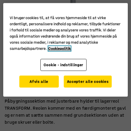
Vi bruger cookies til, at få vores hjemmeside til at virke
ordentligt, personalisere indhold og reklamer, tilbyde funktioner
i forhold til sociale medier og analysere vores traffik. Vi deler
også information vedrørende din brug af vores hjemmeside på
vores sociale medier, i reklamer og med analytiske
samarbejdspartnere.
Cookiepolitik
Cookie - indstillinger
Samles uden skruer
Afvis alle
Accepter alle cookies
Flytbare hylder
Til skræddersyet opbevaring
Påbygningssektion med justerbare hylder til lagerreol
TRANSFORM. Reolen kommer med en færdigmonteret gavl
og er nem at sætte sammen med grundsektionen uden at
bruge skruer eller bolte.