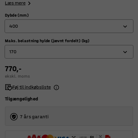
Læs mere
Dybde (mm)
400
Maks. belastning hylde (jævnt fordelt) (kg)
320
170
400
500
770,-
100
ekskl. moms
600
120
Føj til indkøbsliste
800
170
Tilgængelighed
200
7 års garanti