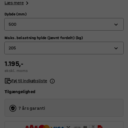
Læs mere
Dybde (mm)
500
Maks. belastning hylde (jævnt fordelt) (kg)
320
205
400
500
1.195,-
180
ekskl. moms
600
205
Føj til indkøbsliste
800
Tilgængelighed
7 års garanti