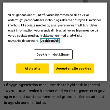
Vi bruger cookies til, at få vores hjemmeside til at virke
ordentligt, personalisere indhold og reklamer, tilbyde funktioner
i forhold til sociale medier og analysere vores traffik. Vi deler
også information vedrørende din brug af vores hjemmeside på
vores sociale medier, i reklamer og med analytiske
samarbejdspartnere.
Cookiepolitik
Cookie - indstillinger
Til skræddersyet opbevaring
Afvis alle
Accepter alle cookies
Samles uden skruer
Flytbare hylder
Påbygningssektion med justerbare hylder til lagerreol
TRANSFORM. Reolen kommer med en færdigmonteret gavl
og er nem at sætte sammen med grundsektionen uden at
bruge skruer eller bolte.