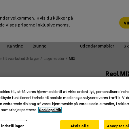
14 dages returret
under velkommen. Hvis du klikker på
V
de vises priserne inklusive moms.
Reception &
Kantine
lounge
Udendørsmøbler
Sk
r til værksted & lager
Lagerreoler
MIX
Reol MI
Påbygnin
hylder
ookies til, at få vores hjemmeside til at virke ordentligt, personalisere indh
ilbyde funktioner i forhold til sociale medier og analysere vores traffik. Vi d
Art. nr.
:
27
n vedrørende din brug af vores hjemmeside på vores sociale medier, i rekl
e samarbejdspartnere.
Cookiepolitik
Meget ti
Flytbare 
Stort udv
 indstillinger
Afvis alle
Accepter al