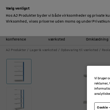
ekskl. moms
Vælg venligst
Hos AJ Produkter byder vi både virksomheder og private k
Virksomhed, vises priserne uden moms og under Privatkun
Kontor &
Lager &
konference
værksted
Omklædning
AJ Produkter
Lager & værksted
Opbevaring til værksted
Reole
Vi bruger c
reklamer, t
informatio
analytisk
Cookie -