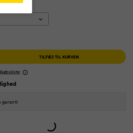
TILFØJ TIL KURVEN
ndkøbsliste
lighed
s garanti