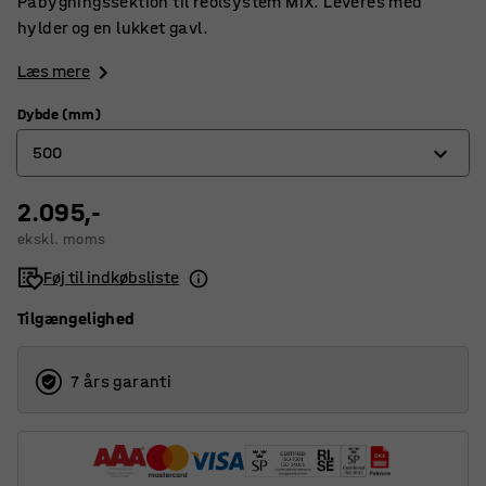
Påbygningssektion til reolsystem MIX. Leveres med
hylder og en lukket gavl.
Læs mere
Dybde (mm)
500
2.095,-
400
ekskl. moms
500
Føj til indkøbsliste
600
Tilgængelighed
7 års garanti