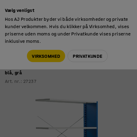
14 dages returret
Vælg venligst
Hos AJ Produkter byder vi både virksomheder og private
kunder velkommen. Hvis du klikker på Virksomhed, vises
priserne uden moms og under Privatkunde vises priserne
inklusive moms.
Lagerreoler
MIX
VIRKSOMHED
PRIVATKUNDE
Reol MIX
Påbygningssektion, 2100x1305x500 mm. lukket gavl,
blå, grå
Art. nr.
:
27237