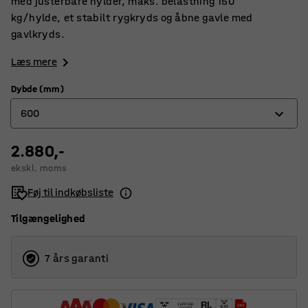
med justerbare hylder, maks. belastning 150
kg/hylde, et stabilt rygkryds og åbne gavle med
gavlkryds.
Læs mere
Dybde (mm)
600
2.880,-
400
ekskl. moms
500
Føj til indkøbsliste
600
Tilgængelighed
7 års garanti