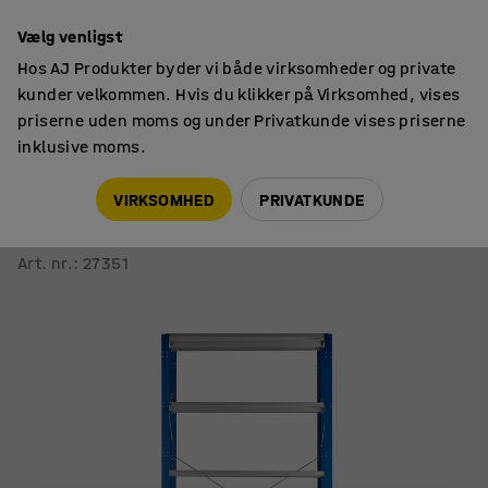
14 dages returret
Vælg venligst
Hos AJ Produkter byder vi både virksomheder og private
kunder velkommen. Hvis du klikker på Virksomhed, vises
priserne uden moms og under Privatkunde vises priserne
inklusive moms.
Lagerreoler
MIX
VIRKSOMHED
PRIVATKUNDE
Reol MIX
Grundsektion, 3000x1300x600 mm, blå, grå hylder
Art. nr.
:
27351