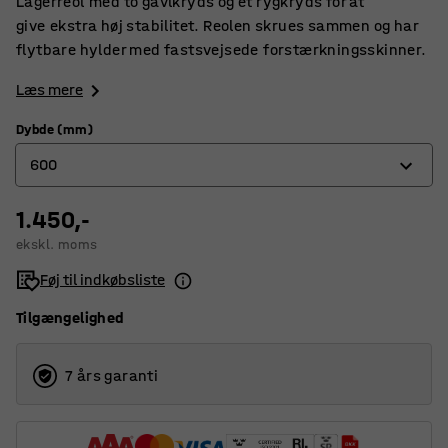
Lagerreol med to gavlkryds og et rygkryds for at
give ekstra høj stabilitet. Reolen skrues sammen og har
flytbare hylder med fastsvejsede forstærkningsskinner.
Læs mere
Dybde (mm)
600
1.450,-
400
ekskl. moms
500
Føj til indkøbsliste
600
Tilgængelighed
7 års garanti