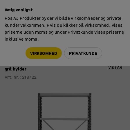
14 dages returret
Vælg venligst
Hos AJ Produkter byder vi både virksomheder og private
kunder velkommen. Hvis du klikker på Virksomhed, vises
priserne uden moms og under Privatkunde vises priserne
inklusive moms.
Lagerreoler
POWER
VIRKSOMHED
PRIVATKUNDE
Reol POWER
Grundsektion, 1970x1010x600 mm, mørkegrå,
Vis i AR
grå hylder
Art. nr.
:
218722