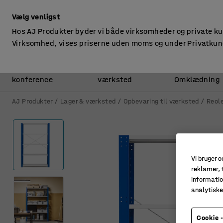
ekskl. moms
Vælg venligst
Hos AJ Produkter byder vi både virksomheder og private k
Virksomhed, vises priserne uden moms og under Privatkun
Kontor &
Lager &
konference
værksted
Omklædning
AJ Produkter
Lager & værksted
Opbevaring til værksted
Reole
Vi bruger c
reklamer, t
informatio
analytisk
Cookie -