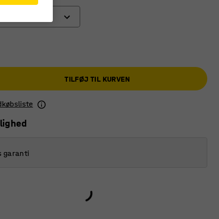
TILFØJ TIL KURVEN
ndkøbsliste
lighed
s garanti