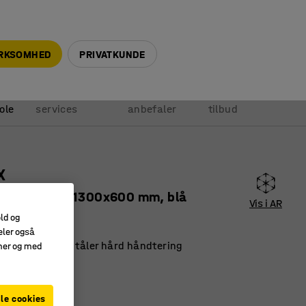
+45 5940 0999
info@ajprodukter.dk
IRKSOMHED
PRIVATKUNDE
Vores
Vi
Anmod om
ole
services
anbefaler
tilbud
X
tion, 2100x1300x600 mm, blå
Vis i AR
164
old og
eler også
 overflade, der tåler hård håndtering
amer og med
hylder
alg af tilbehør
le cookies