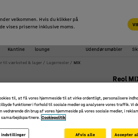
Faktura til virksomheder
under velkommen. Hvis du klikker på
V
de vises priserne inklusive moms.
Reception &
Kantine
lounge
Udendørsmøbler
Sk
r til værksted & lager
Lagerreoler
MIX
Reol MI
Grundsek
Art. nr.
:
27
ookies til, at få vores hjemmeside til at virke ordentligt, personalisere indh
ilbyde funktioner i forhold til sociale medier og analysere vores traffik. Vi d
Ridsefast
n vedrørende din brug af vores hjemmeside på vores sociale medier, i rekl
e samarbejdspartnere.
Cookiepolitik
Flytbare 
Stort udv
 indstillinger
Afvis alle
Accepter al
Dybde (mm)