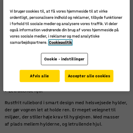
Vi bruger cookies til, at få vores hjemmeside til at virke
ordentligt, personalisere indhold og reklamer, tilbyde funktioner
i forhold til sociale medier og analysere vores traffik. Vi deler
også information vedrørende din brug af vores hjemmeside på
vores sociale medier, i reklamer og med analytiske
samarbejdspartnere.
Cookiepolitik
Cookie - indstillinger
Afvis alle
Accepter alle cookies
Til miljøer med strenge rengøringskrav
Let at rengøre og hygiejnisk
Letrullende hjul
Rustfrit rullebord i smart design med helsvejsede hylder,
der gør vognen let at holde ren. Er meget velegnet til
miljøer, der stiller høje krav til hygiejnen. Med masser
af plads mellem hylderne, og letrullende hjul.