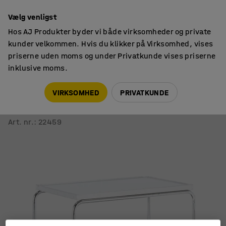
14 dages returret
Vælg venligst
Hos AJ Produkter byder vi både virksomheder og private
kunder velkommen. Hvis du klikker på Virksomhed, vises
priserne uden moms og under Privatkunde vises priserne
inklusive moms.
Hyldevogne
Rulleborde
VIRKSOMHED
PRIVATKUNDE
Vogn i rustfrit stål CONVOY
2 hylder, 900x550x800 mm
Art. nr.
:
22459