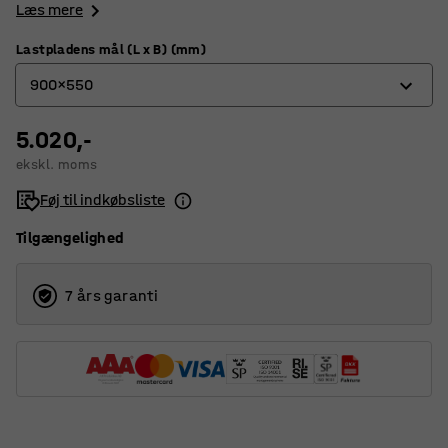
Læs mere
Lastpladens mål (L x B) (mm)
900x550
5.020,-
600x400
ekskl. moms
800x520
Føj til indkøbsliste
900x550
Tilgængelighed
7 års garanti