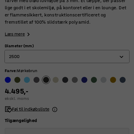
farver med blød luvhøjde på 3 mm. Et tæppe, der passer
lige godt i et skolemiljø, på kontoret eller i en lounge. Det
er flammesikkert, konstruktionscertificeret og
fremstillet af 100% slidstærk polyamid.
Læs mere
Diameter (mm)
2500
Farve
:
Mørkebrun
2000
2500
4.495,-
3000
ekskl. moms
3500
Føj til indkøbsliste
Tilgængelighed