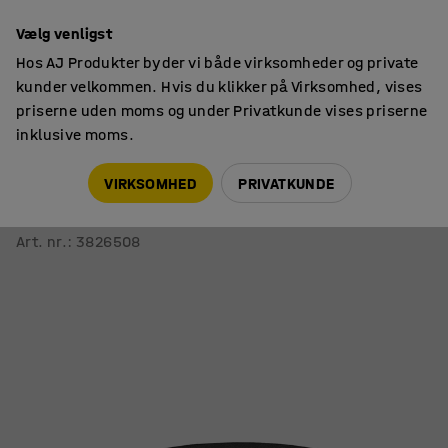
14 dages returret
Vælg venligst
Hos AJ Produkter byder vi både virksomheder og private
kunder velkommen. Hvis du klikker på Virksomhed, vises
priserne uden moms og under Privatkunde vises priserne
inklusive moms.
Måtter
Gulvtæpper
VIRKSOMHED
PRIVATKUNDE
Tæppe ADAM
Ø 2500 mm, mørkebrun
Art. nr.
:
3826508