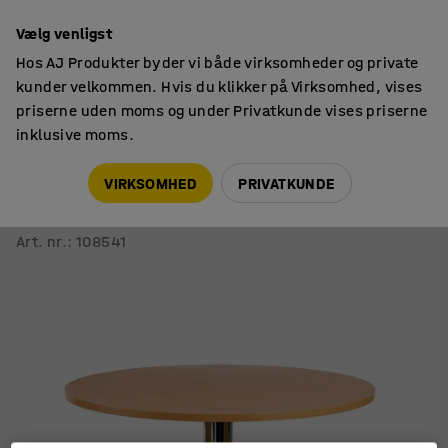
14 dages returret
Vælg venligst
Hos AJ Produkter byder vi både virksomheder og private
kunder velkommen. Hvis du klikker på Virksomhed, vises
priserne uden moms og under Privatkunde vises priserne
inklusive moms.
Borde
Kantineborde
VIRKSOMHED
PRIVATKUNDE
Rundt kantinebord SANNA
Ø1100x720 mm, krom/bøg
Art. nr.
:
108541