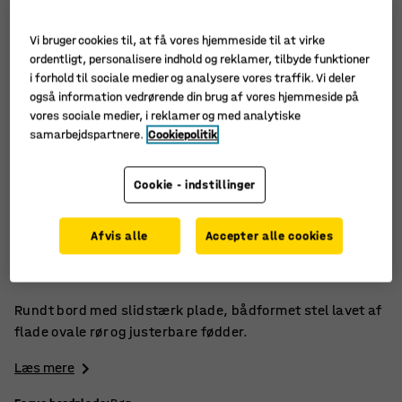
Vi bruger cookies til, at få vores hjemmeside til at virke
ordentligt, personalisere indhold og reklamer, tilbyde funktioner
i forhold til sociale medier og analysere vores traffik. Vi deler
også information vedrørende din brug af vores hjemmeside på
vores sociale medier, i reklamer og med analytiske
samarbejdspartnere.
Cookiepolitik
Cookie - indstillinger
Stabilt og robust
Afvis alle
Accepter alle cookies
Robust laminatbordplade
Fladt ovalt stel
Rundt bord med slidstærk plade, bådformet stel lavet af
flade ovale rør og justerbare fødder.
Læs mere