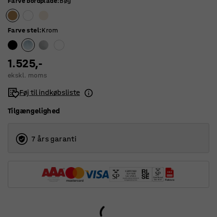
Farve bordplade
:
Bøg
Farve stel
:
Krom
1.525,-
ekskl. moms
Føj til indkøbsliste
Tilgængelighed
7 års garanti