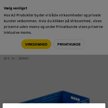
14 dages returret
Vælg venligst
Hos AJ Produkter byder vi både virksomheder og private
kunder velkommen. Hvis du klikker på Virksomhed, vises
priserne uden moms og under Privatkunde vises priserne
inklusive moms.
Opbevaringskasser
Foldekasser
VIRKSOMHED
PRIVATKUNDE
Sammenklappelig kasse REID
600x400x285 mm, blå
Art. nr.
:
26641