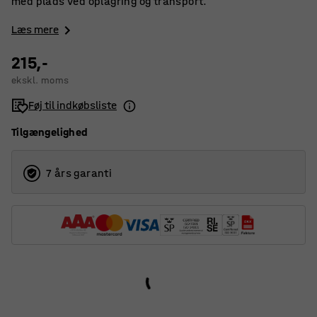
med plads ved oplagring og transport.
Læs mere
215,-
ekskl. moms
Føj til indkøbsliste
Tilgængelighed
7 års garanti