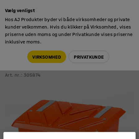
14 dages returret
Vælg venligst
Hos AJ Produkter byder vi både virksomheder og private
kunder velkommen. Hvis du klikker på Virksomhed, vises
priserne uden moms og under Privatkunde vises priserne
inklusive moms.
Vinterprodukter
Sandbokse
VIRKSOMHED
PRIVATKUNDE
Sandboks
130 liter, orange
Art. nr.
:
305874