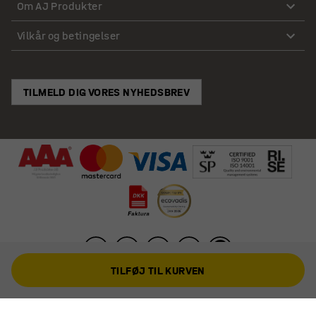
Om AJ Produkter
Vilkår og betingelser
TILMELD DIG VORES NYHEDSBREV
TILFØJ TIL KURVEN