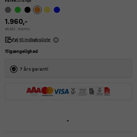
Farve
:
Orange
1.960,-
ekskl. moms
Føj til indkøbsliste
Tilgængelighed
7 års garanti