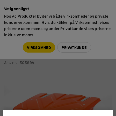
14 dages returret
Vælg venligst
Hos AJ Produkter byder vi både virksomheder og private
kunder velkommen. Hvis du klikker på Virksomhed, vises
priserne uden moms og under Privatkunde vises priserne
inklusive moms.
Vinterprodukter
Sandbokse
VIRKSOMHED
PRIVATKUNDE
Sandboks
350 liter, orange
Art. nr.
:
305894