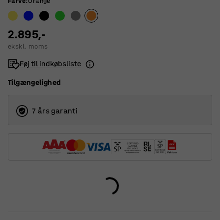
Farve
:
Orange
2.895,-
ekskl. moms
Føj til indkøbsliste
Tilgængelighed
7 års garanti