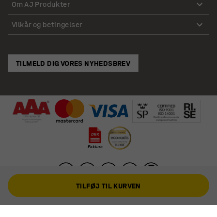
Om AJ Produkter
Vilkår og betingelser
TILMELD DIG VORES NYHEDSBREV
TILFØJ TIL KURVEN