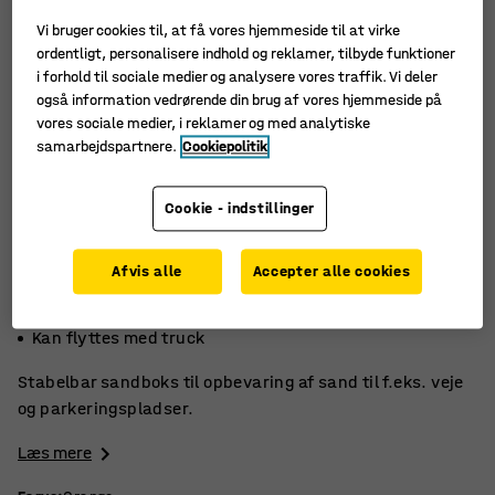
Vi bruger cookies til, at få vores hjemmeside til at virke
ordentligt, personalisere indhold og reklamer, tilbyde funktioner
i forhold til sociale medier og analysere vores traffik. Vi deler
også information vedrørende din brug af vores hjemmeside på
vores sociale medier, i reklamer og med analytiske
samarbejdspartnere.
Cookiepolitik
Cookie - indstillinger
Afvis alle
Accepter alle cookies
Fås i flere farver
Stabelbar
Kan flyttes med truck
Stabelbar sandboks til opbevaring af sand til f.eks. veje
og parkeringspladser.
Læs mere