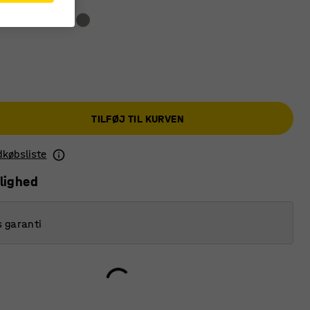
TILFØJ TIL KURVEN
ndkøbsliste
lighed
s garanti