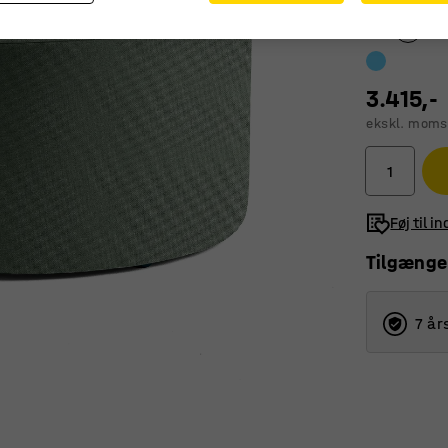
3.415,-
ekskl. moms
Føj til i
Tilgænge
7 år