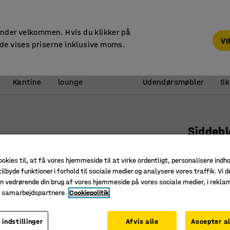
14 dages returret
under velkommen. Hvis du klikker på
V
de vises priserne inklusive moms.
Reception &
Kantine
lounge
Udendørsmøbler
Sk
Siddeb
Ø 1000 m
ookies til, at få vores hjemmeside til at virke ordentligt, personalisere indh
Art. nr.
:
36
ilbyde funktioner i forhold til sociale medier og analysere vores traffik. Vi d
n vedrørende din brug af vores hjemmeside på vores sociale medier, i rekl
Nem at p
e samarbejdspartnere.
Cookiepolitik
Slidstær
Fås i fler
 indstillinger
Afvis alle
Accepter al
Farve
:
Mørke