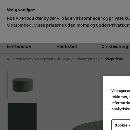
ekskl. moms
Vælg venligst
Hos AJ Produkter byder vi både virksomheder og private k
Virksomhed, vises priserne uden moms og under Privatkun
Kontor &
Lager &
konference
værksted
Omklædning
AJ Produkter
Reception & lounge
Siddemøbler
Siddepuffer
Vi bruger c
reklamer, t
informatio
analytisk
Cookie -