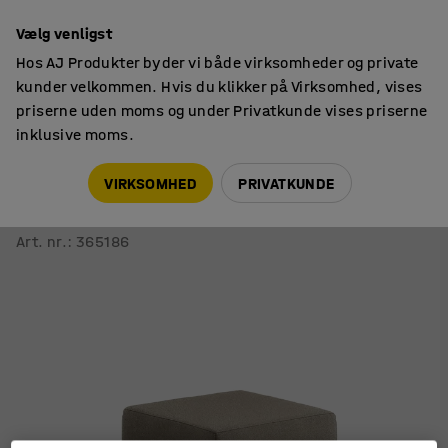
14 dages returret
Vælg venligst
Hos AJ Produkter byder vi både virksomheder og private
kunder velkommen. Hvis du klikker på Virksomhed, vises
priserne uden moms og under Privatkunde vises priserne
inklusive moms.
Siddemøbler
Siddepuffer
VIRKSOMHED
PRIVATKUNDE
Siddeblok CASUAL
500x500 mm, stof CURA, taupe
Art. nr.
:
365186