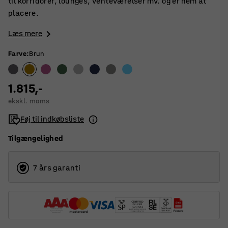
til korridorer, lounges, venteværelser mv. og er nem at
placere.
Læs mere
Farve
:
Brun
1.815,-
ekskl. moms
Føj til indkøbsliste
Tilgængelighed
7 års garanti