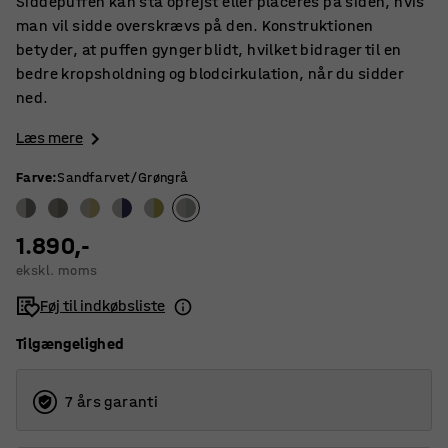
Siddepuffen kan stå oprejst eller placeres på siden, hvis
man vil sidde overskrævs på den. Konstruktionen
betyder, at puffen gynger blidt, hvilket bidrager til en
bedre kropsholdning og blodcirkulation, når du sidder
ned.
Læs mere
Farve
:
Sandfarvet/Grøngrå
1.890,-
ekskl. moms
Føj til indkøbsliste
Tilgængelighed
7 års garanti