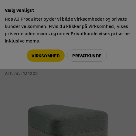
14 dages returret
Vælg venligst
Hos AJ Produkter byder vi både virksomheder og private
kunder velkommen. Hvis du klikker på Virksomhed, vises
priserne uden moms og under Privatkunde vises priserne
inklusive moms.
Siddemøbler
Siddepuffer
VIRKSOMHED
PRIVATKUNDE
Siddepuf POINT
Sand, grøngrå
Art. nr.
:
131202