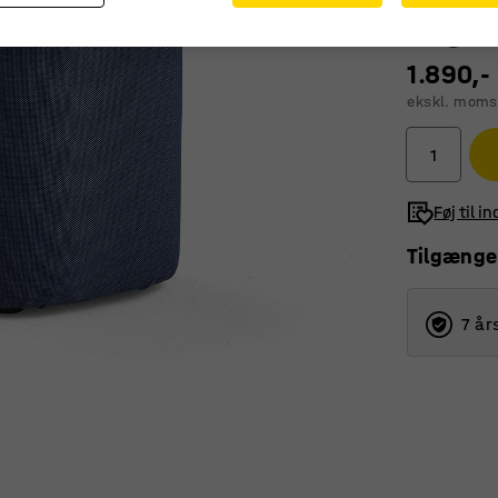
1.890,-
ekskl. moms
Føj til i
Tilgænge
7 år