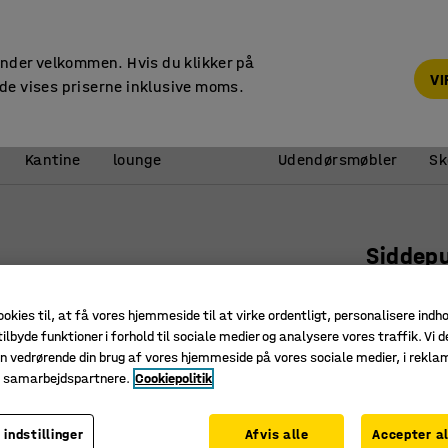
14 dages returret
under velkommen. Hvis du klikker på
V
de vises priserne inklusive moms.
Reception &
Kantine
lounge
Udendørsmøbler
Sk
Siddep
Uldstof,
ookies til, at få vores hjemmeside til at virke ordentligt, personalisere indh
Art. nr.
:
13
ilbyde funktioner i forhold til sociale medier og analysere vores traffik. Vi d
n vedrørende din brug af vores hjemmeside på vores sociale medier, i rekl
Moderne o
e samarbejdspartnere.
Cookiepolitik
Nem at fl
Slidstærk
 indstillinger
Afvis alle
Accepter al
Farve
:
Marin