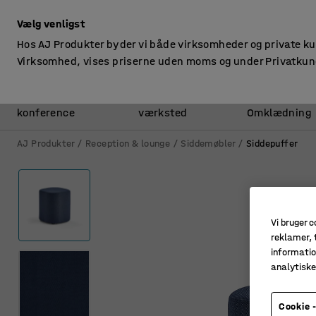
ekskl. moms
Vælg venligst
Hos AJ Produkter byder vi både virksomheder og private k
Virksomhed, vises priserne uden moms og under Privatkun
Kontor &
Lager &
konference
værksted
Omklædning
AJ Produkter
Reception & lounge
Siddemøbler
Siddepuffer
Vi bruger c
reklamer, t
informatio
analytisk
Cookie -