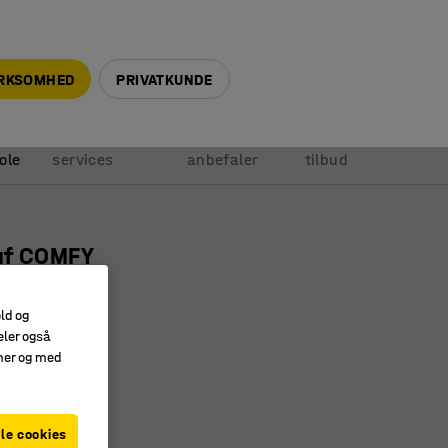
+45 5940 0999
info@ajprodukter.dk
IRKSOMHED
PRIVATKUNDE
Vores
Vi
Anmod om
ole
services
anbefaler
tilbud
uf COMFY
 marineblå
old og
2031
eler også
amer og med
g let
ytte rundt med
t stof
le cookies
eblå