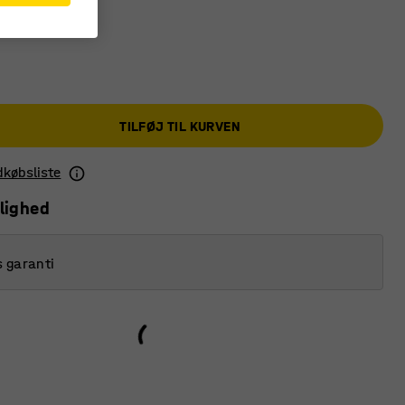
TILFØJ TIL KURVEN
ndkøbsliste
lighed
s garanti