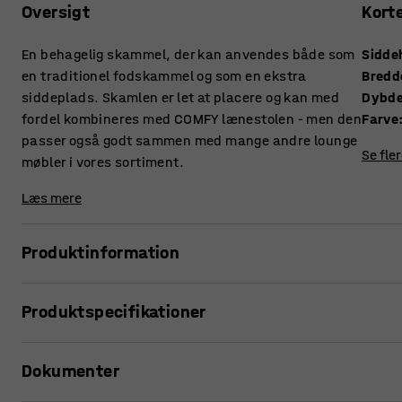
Oversigt
Kort
En behagelig skammel, der kan anvendes både som
Sidde
en traditionel fodskammel og som en ekstra
Bredd
siddeplads. Skamlen er let at placere og kan med
Dybd
fordel kombineres med COMFY lænestolen - men den
Farve
passer også godt sammen med mange andre lounge
Se fle
møbler i vores sortiment.
Læs mere
Produktinformation
Comfy skamlen kan med fordel supplere Comfy lænestole
Produktspecifikationer
mange andre møbler i vores sortiment uden problemer. Til e
eller hvorfor ikke som en ekstra siddeplads?
Siddehøjde
:
460
mm
Dokumenter
Bredde
:
400
mm
Skamlen Comfy Wool er polstret i et slidstærkt uldstof, der 
Dybde
:
400
mm
særligt velegnet til daglig brug i offentlige miljøer.