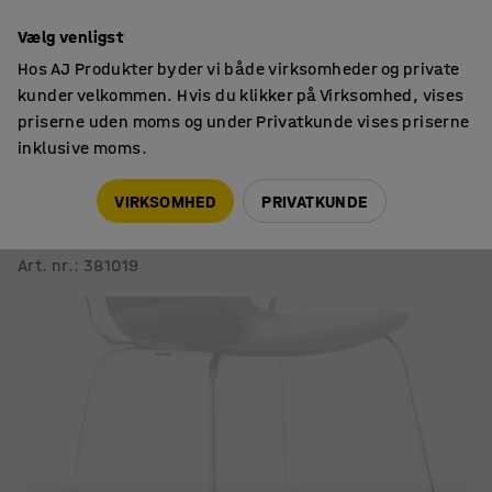
14 dages returret
Vælg venligst
Hos AJ Produkter byder vi både virksomheder og private
kunder velkommen. Hvis du klikker på Virksomhed, vises
priserne uden moms og under Privatkunde vises priserne
inklusive moms.
Kontortilbehør
Tilbehør
VIRKSOMHED
PRIVATKUNDE
Silent Socks
Ø 16-22 mm, mørkegrå
Art. nr.
:
381019