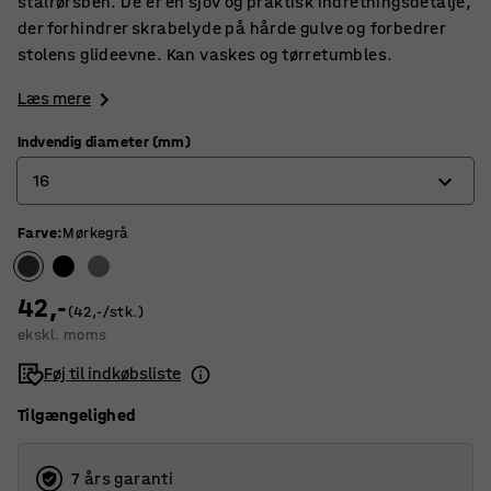
stålrørsben. De er en sjov og praktisk indretningsdetalje,
der forhindrer skrabelyde på hårde gulve og forbedrer
stolens glideevne. Kan vaskes og tørretumbles.
Læs mere
Indvendig diameter (mm)
16
Farve
:
Mørkegrå
16
20
42,-
(42,-/stk.)
ekskl. moms
Føj til indkøbsliste
Tilgængelighed
7 års garanti