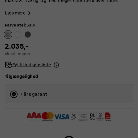
massivt træ og låg med meget slidstærk overflade.
Læs mere
Farve stel
:
Sølv
2.035,-
ekskl. moms
Føj til indkøbsliste
Tilgængelighed
7 års garanti