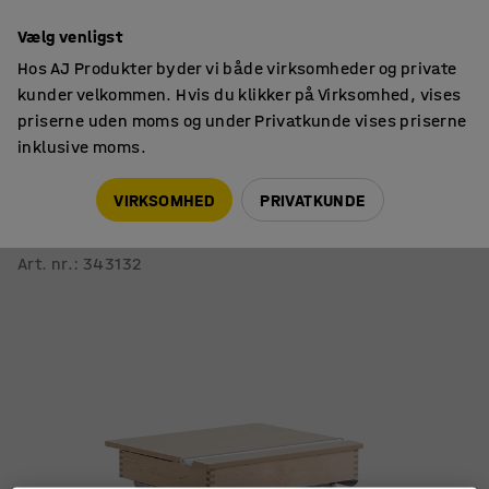
14 dages returret
Vælg venligst
Hos AJ Produkter byder vi både virksomheder og private
kunder velkommen. Hvis du klikker på Virksomhed, vises
priserne uden moms og under Privatkunde vises priserne
inklusive moms.
Borde
Skolebænke
VIRKSOMHED
PRIVATKUNDE
Skolebord AXIOM
Højtrykslaminat, sølv/birk
Art. nr.
:
343132