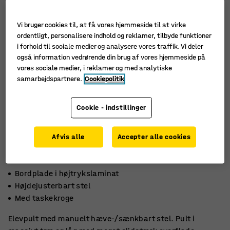
Vi bruger cookies til, at få vores hjemmeside til at virke
ordentligt, personalisere indhold og reklamer, tilbyde funktioner
i forhold til sociale medier og analysere vores traffik. Vi deler
også information vedrørende din brug af vores hjemmeside på
vores sociale medier, i reklamer og med analytiske
samarbejdspartnere.
Cookiepolitik
Cookie - indstillinger
Afvis alle
Accepter alle cookies
Bordplade i højtrykslaminat
Højdejusterbart stel
Med taskekroge
Elevpult med manuelt hæve-/sænkbart stel. Pult i