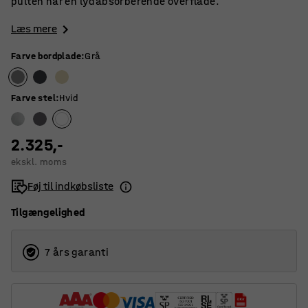
pulten har en lydabsorberende overflade.
Læs mere
Farve bordplade
:
Grå
Farve stel
:
Hvid
2.325,-
ekskl. moms
Føj til indkøbsliste
Tilgængelighed
7 års garanti