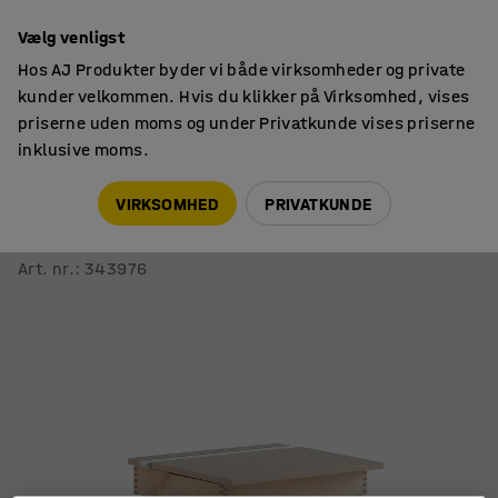
14 dages returret
Vælg venligst
Hos AJ Produkter byder vi både virksomheder og private
kunder velkommen. Hvis du klikker på Virksomhed, vises
priserne uden moms og under Privatkunde vises priserne
inklusive moms.
Borde
Skolebænke
VIRKSOMHED
PRIVATKUNDE
Skolepult 188
Linoleum, hvid/grå
Art. nr.
:
343976