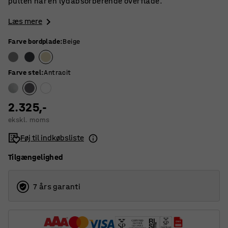
pulten har en lydabsorberende overflade.
Læs mere
Farve bordplade
:
Beige
Farve stel
:
Antracit
2.325,-
ekskl. moms
Føj til indkøbsliste
Tilgængelighed
7 års garanti