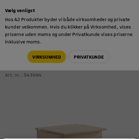
14 dages returret
Vælg venligst
Hos AJ Produkter byder vi både virksomheder og private
kunder velkommen. Hvis du klikker på Virksomhed, vises
priserne uden moms og under Privatkunde vises priserne
inklusive moms.
Borde
Skolebænke
VIRKSOMHED
PRIVATKUNDE
Elevpult 188
Linoleum, antracitgrå/beige
Art. nr.
:
343984