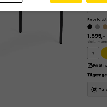
1400
Farve bordp
800
1200
1.595,-
1400
ekskl. moms
1600
1800
Føj til i
Tilgænge
7 år