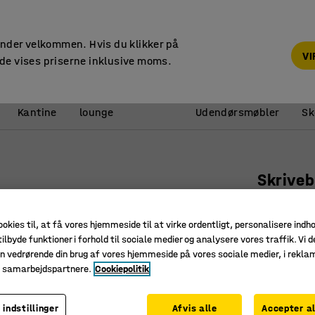
14 dages returret
under velkommen. Hvis du klikker på
V
de vises priserne inklusive moms.
Reception &
Kantine
lounge
Udendørsmøbler
Sk
Skrive
4-bensst
Art. nr.
:
16
ookies til, at få vores hjemmeside til at virke ordentligt, personalisere indh
ilbyde funktioner i forhold til sociale medier og analysere vores traffik. Vi d
Stabilt
n vedrørende din brug af vores hjemmeside på vores sociale medier, i rekl
e samarbejdspartnere.
Cookiepolitik
Robust l
Lige bor
 indstillinger
Afvis alle
Accepter al
Længde (mm