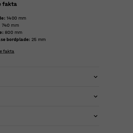
e fakta
de
:
1400
mm
:
740
mm
e
:
800
mm
Tykkelse bordplade
:
25
mm
re fakta
tidløst design med moderne fordele. Det er et
åde er klassisk i sit design og lever op til de
og fleksibilitet.
 Den lige bordplade er fremstillet af laminat,
 mellem flere forskellige farver på bordpladen