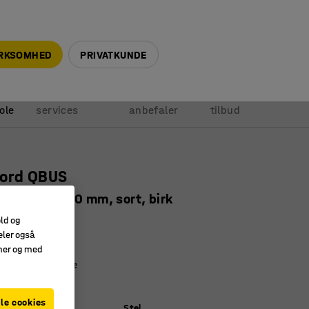
+45 5940 0999
info@ajprodukter.dk
IRKSOMHED
PRIVATKUNDE
Vores
Vi
Anmod om
ole
services
anbefaler
tilbud
bord QBUS
el, 1400x800 mm, sort, birk
11312
old og
eler også
amer og med
aminatoverflade
dplade
le cookies
)
Stel