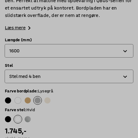
ben. Perfekt at matche med opbevaring i QBUS-serien for
et ensartet udtryk på kontoret. Bordpladen har en
slidstærk overflade, der er nem at rengøre.
Læs mere
Længde (mm)
1600
Stel
800
Stel med 4 ben
1200
1400
Farve bordplade
:
Lysegrå
O-stel
1600
Stel med 4 ben
Farve stel
:
Hvid
1800
T-stel
1.745,-