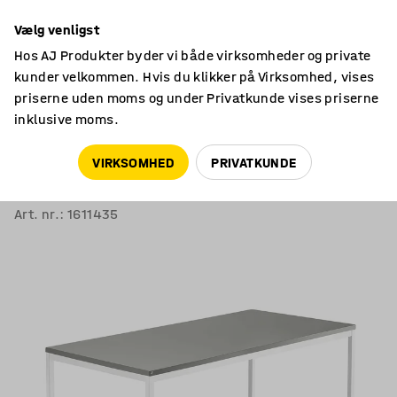
14 dages returret
Vælg venligst
Hos AJ Produkter byder vi både virksomheder og private
kunder velkommen. Hvis du klikker på Virksomhed, vises
priserne uden moms og under Privatkunde vises priserne
inklusive moms.
Borde
Skriveborde
VIRKSOMHED
PRIVATKUNDE
Skrivebord QBUS
Stel med 4 ben, 1600x800 mm, hvidt stel, lysegrå
Art. nr.
:
1611435