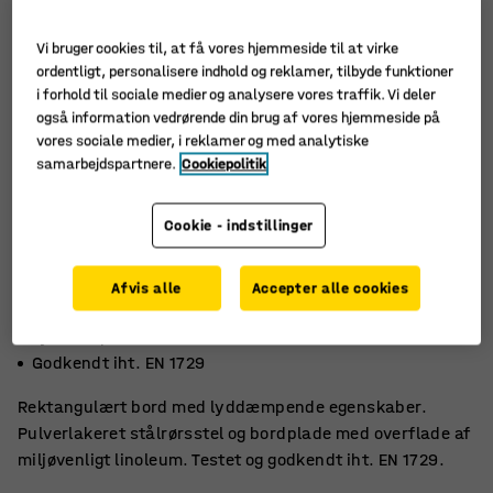
Vi bruger cookies til, at få vores hjemmeside til at virke
ordentligt, personalisere indhold og reklamer, tilbyde funktioner
i forhold til sociale medier og analysere vores traffik. Vi deler
også information vedrørende din brug af vores hjemmeside på
vores sociale medier, i reklamer og med analytiske
samarbejdspartnere.
Cookiepolitik
Cookie - indstillinger
Afvis alle
Accepter alle cookies
Miljøvenligt linoleum
Lyddæmpende
Godkendt iht. EN 1729
Rektangulært bord med lyddæmpende egenskaber.
Pulverlakeret stålrørsstel og bordplade med overflade af
miljøvenligt linoleum. Testet og godkendt iht. EN 1729.