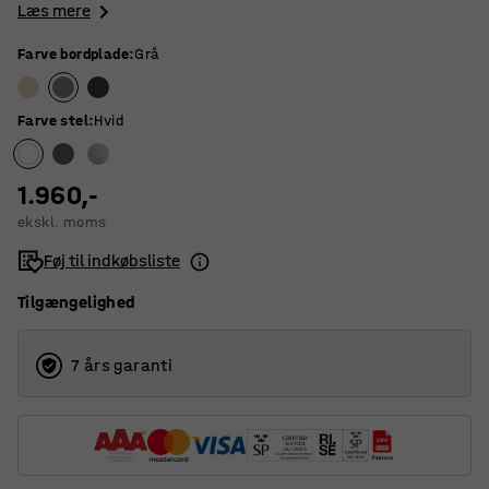
Læs mere
Farve bordplade
:
Grå
Farve stel
:
Hvid
1.960,-
ekskl. moms
Føj til indkøbsliste
Tilgængelighed
7 års garanti