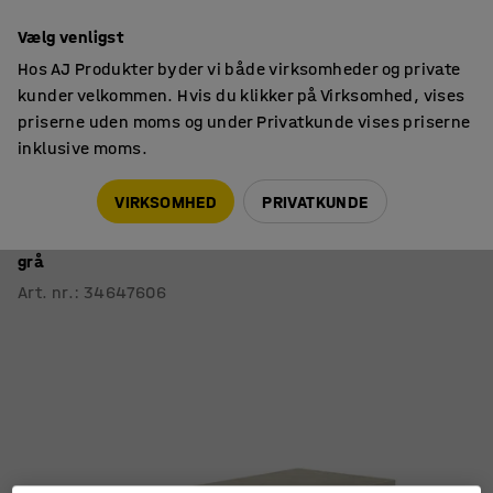
14 dages returret
Vælg venligst
Hos AJ Produkter byder vi både virksomheder og private
kunder velkommen. Hvis du klikker på Virksomhed, vises
priserne uden moms og under Privatkunde vises priserne
inklusive moms.
Skoleborde, fast højde
Rektangulære skoleborde
VIRKSOMHED
PRIVATKUNDE
Bord SONITUS
1400x600x720 mm, hvidt stel, lyddæmpende linoleum,
grå
Art. nr.
:
34647606