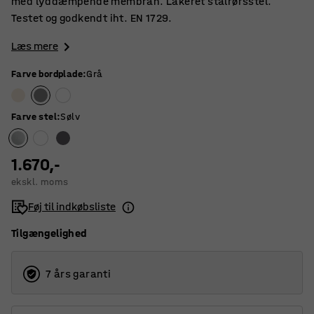
med lyddæmpende membran. Lakeret stålrørsstel.
Testet og godkendt iht. EN 1729.
Læs mere
Farve bordplade
:
Grå
Farve stel
:
Sølv
1.670,-
ekskl. moms
Føj til indkøbsliste
Tilgængelighed
7 års garanti