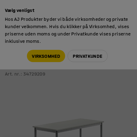
14 dages returret
Vælg venligst
Hos AJ Produkter byder vi både virksomheder og private
kunder velkommen. Hvis du klikker på Virksomhed, vises
priserne uden moms og under Privatkunde vises priserne
inklusive moms.
Skoleborde, fast højde
Rektangulære skoleborde
VIRKSOMHED
PRIVATKUNDE
Skrivebord SONITUS
1200x600x900 mm, grå højtrykslaminat, alu grå
Art. nr.
:
34729209