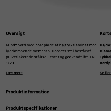
Oversigt
Kort
Rundt bord med bordplade af højtrykslaminat med
Højde
lyddæmpende membran. Bordets stel består af
Diame
pulverlakerede stålrør. Testet og godkendt iht. EN
1729.
Bordp
Læs mere
Se fle
Produktinformation
Der er mange faktorer, som bidrager til et højt lydniveau i
Produktspecifikationer
smækkende skuffer og høje stemmer er bare et par eksempl