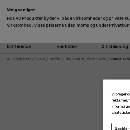
ekskl. moms
Vælg venligst
Hos AJ Produkter byder vi både virksomheder og private k
Virksomhed, vises priserne uden moms og under Privatkun
Kontor &
Lager &
konference
værksted
Omklædning
AJ Produkter
Skole
Borde
Skoleborde, fast højde
Runde sko
Vi bruger c
reklamer, t
informatio
analytisk
Cookie -