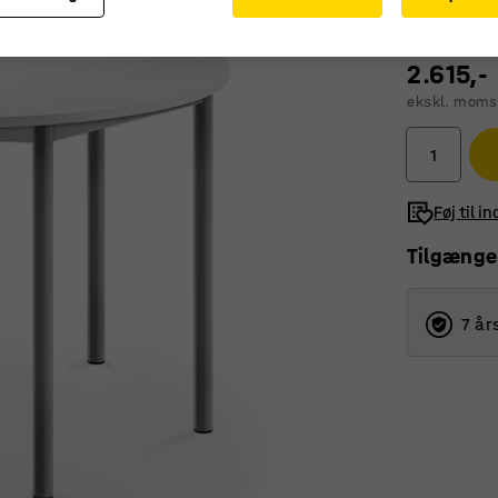
2.615,-
ekskl. moms
Føj til i
Tilgænge
7 år