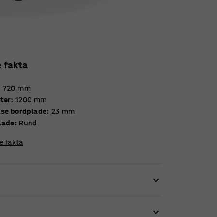
e fakta
:
720
mm
ter
:
1200
mm
Tykkelse bordplade
:
23
mm
lade
:
Rund
re fakta
 klasseværelset. Stole, der skraber mod gulvet,
er. Støj og andre høje lyde kan være