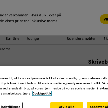
14 dages returret
under velkommen. Hvis du klikker på
V
de vises priserne inklusive moms.
Reception &
Kantine
lounge
Udendørsmøbler
Sk
leborde
Skrive
Rundt, Ø
Art. nr.
:
34
ookies til, at få vores hjemmeside til at virke ordentligt, personalisere indh
ilbyde funktioner i forhold til sociale medier og analysere vores traffik. Vi d
Slidstær
n vedrørende din brug af vores hjemmeside på vores sociale medier, i rekl
Godkendt 
e samarbejdspartnere.
Cookiepolitik
Lyddæmp
 indstillinger
Afvis alle
Accepter al
Farve bordp