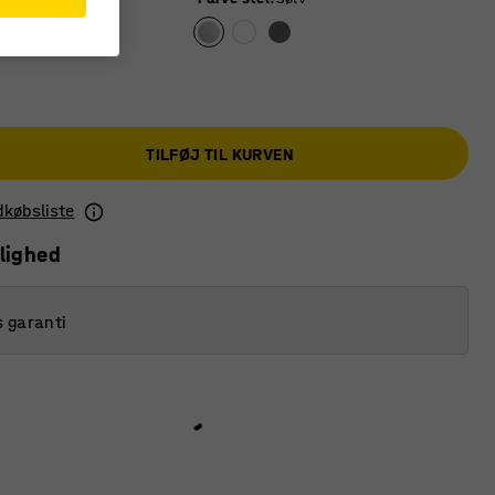
TILFØJ TIL KURVEN
ndkøbsliste
lighed
s garanti