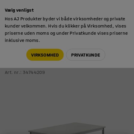
14 dages returret
Vælg venligst
Hos AJ Produkter byder vi både virksomheder og private
kunder velkommen. Hvis du klikker på Virksomhed, vises
priserne uden moms og under Privatkunde vises priserne
inklusive moms.
Skoleborde, fast højde
Rektangulære skoleborde
VIRKSOMHED
PRIVATKUNDE
Skrivebord SONITUS
1200x800x760 mm, grå højtrykslaminat, alu grå
Art. nr.
:
34744209