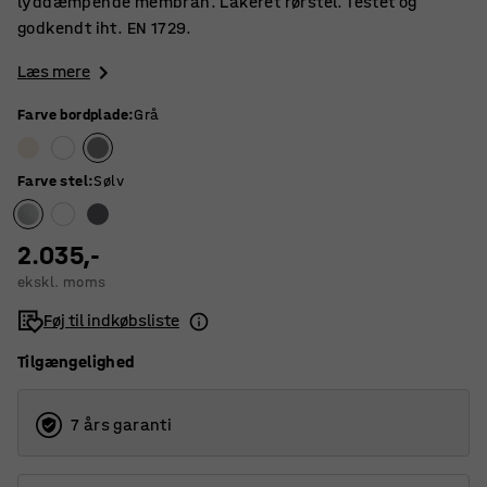
lyddæmpende membran. Lakeret rørstel. Testet og
godkendt iht. EN 1729.
Læs mere
Farve bordplade
:
Grå
Farve stel
:
Sølv
2.035,-
ekskl. moms
Føj til indkøbsliste
Tilgængelighed
7 års garanti